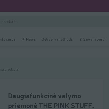
Gift cards
📢 News
Delivery methods
🍷 Savam barui
ing products
Daugiafunkcinė valymo
priemonė THE PINK STUFF,