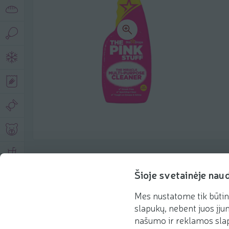
Product description
Šioje svetainėje nau
Mes nustatome tik būtin
Basic information
Recommendations
slapukų, nebent juos įjun
našumo ir reklamos slap