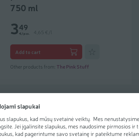
750 ml
3
49
4,65 €/l
€/pcs.
Add to favorites
Add to cart
Other products from:
The Pink Stuff
dojami slapukai
us slapukus, kad mūsų svetainė veiktų. Mes nenustatysime 
gsite. Jei įgalinsite slapukus, mes naudosime pirmosios ir t
ukus, kad pagerintume savo svetainę ir pateiktume reklamą