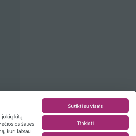
Sutikti su visais
jokių kitų
Tinkinti
rečiosios šalies
Packaging fee
0,00 €
, kuri labiau
Total
0,00 €