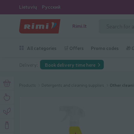
Lietuvių
Русский
Rimi.lt
All categories
🛒 Offers
Promo codes
🎁 
Delivery:
Book delivery time here
Products
Detergents and cleaning supplies
Other clean