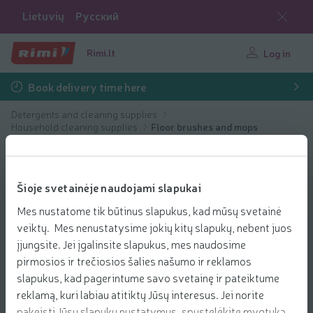
Lietuvių
Русский
Rimi.lt
Log in
Book delivery time here
Detergents and cleaning supplies
Household cleaning supplies
Floor brushes and mops
Šioje svetainėje naudojami slapukai
Mes nustatome tik būtinus slapukus, kad mūsų svetainė
veiktų. Mes nenustatysime jokių kitų slapukų, nebent juos
įjungsite. Jei įgalinsite slapukus, mes naudosime
pirmosios ir trečiosios šalies našumo ir reklamos
slapukus, kad pagerintume savo svetainę ir pateiktume
reklamą, kuri labiau atitiktų Jūsų interesus. Jei norite
pakeisti Jūsų slapukų nustatymus, spustelėkite mygtuką