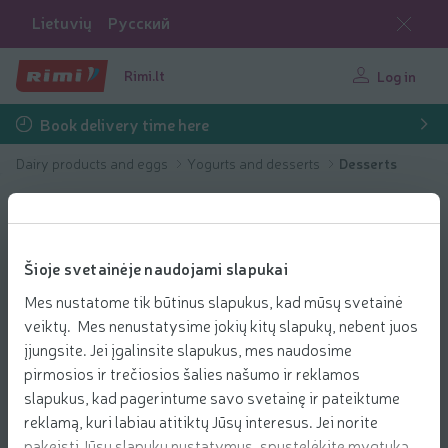
Lietuvių
Русский
Rimi.lt
Log in
Book delivery time here
Dairy products and eggs
Yogurts and desserts
Desserts
Šioje svetainėje naudojami slapukai
Mes nustatome tik būtinus slapukus, kad mūsų svetainė
veiktų. Mes nenustatysime jokių kitų slapukų, nebent juos
įjungsite. Jei įgalinsite slapukus, mes naudosime
pirmosios ir trečiosios šalies našumo ir reklamos
slapukus, kad pagerintume savo svetainę ir pateiktume
reklamą, kuri labiau atitiktų Jūsų interesus. Jei norite
pakeisti Jūsų slapukų nustatymus, spustelėkite mygtuką