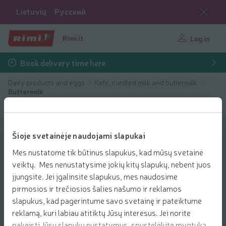
Lietuvių
Русский
Rimi.lt
Log in
Book delivery time here
Dairy products and eggs
Kefir, curdled milk and buttermilk
Buttermilk
Šioje svetainėje naudojami slapukai
Mes nustatome tik būtinus slapukus, kad mūsų svetainė
veiktų. Mes nenustatysime jokių kitų slapukų, nebent juos
įjungsite. Jei įgalinsite slapukus, mes naudosime
pirmosios ir trečiosios šalies našumo ir reklamos
slapukus, kad pagerintume savo svetainę ir pateiktume
reklamą, kuri labiau atitiktų Jūsų interesus. Jei norite
pakeisti Jūsų slapukų nustatymus, spustelėkite mygtuką