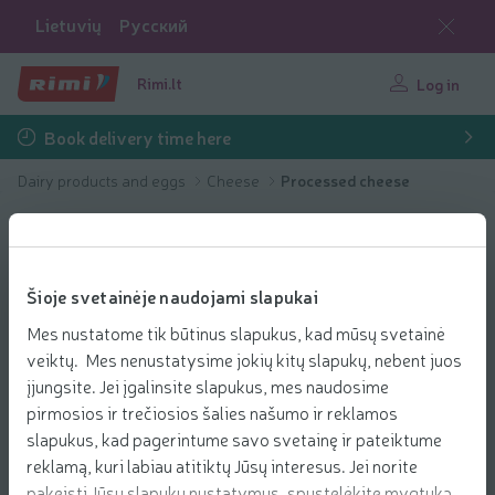
Lietuvių
Русский
Rimi.lt
Log in
Book delivery time here
Dairy products and eggs
Cheese
Processed cheese
Šioje svetainėje naudojami slapukai
Mes nustatome tik būtinus slapukus, kad mūsų svetainė
veiktų. Mes nenustatysime jokių kitų slapukų, nebent juos
įjungsite. Jei įgalinsite slapukus, mes naudosime
pirmosios ir trečiosios šalies našumo ir reklamos
slapukus, kad pagerintume savo svetainę ir pateiktume
reklamą, kuri labiau atitiktų Jūsų interesus. Jei norite
pakeisti Jūsų slapukų nustatymus, spustelėkite mygtuką