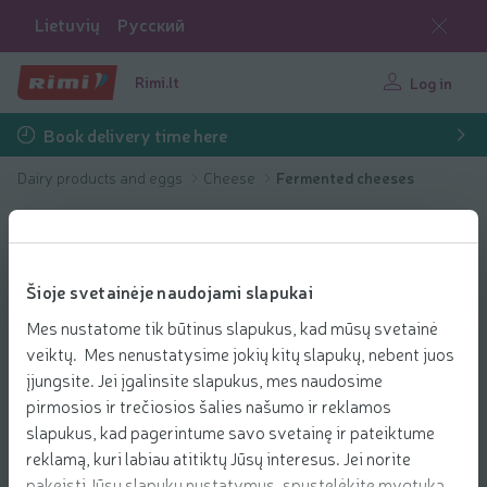
Lietuvių
Русский
Rimi.lt
Log in
Book delivery time here
Dairy products and eggs
Cheese
Fermented cheeses
Šioje svetainėje naudojami slapukai
Mes nustatome tik būtinus slapukus, kad mūsų svetainė
veiktų. Mes nenustatysime jokių kitų slapukų, nebent juos
įjungsite. Jei įgalinsite slapukus, mes naudosime
pirmosios ir trečiosios šalies našumo ir reklamos
slapukus, kad pagerintume savo svetainę ir pateiktume
reklamą, kuri labiau atitiktų Jūsų interesus. Jei norite
pakeisti Jūsų slapukų nustatymus, spustelėkite mygtuką