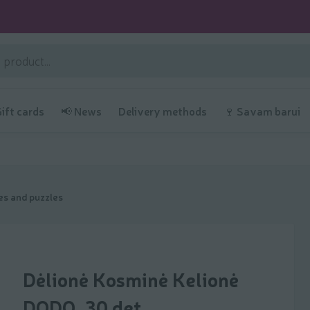
Gift cards
📢 News
Delivery methods
🍷 Savam barui
s and puzzles
Dėlionė Kosminė Kelionė
DODO, 30 det.