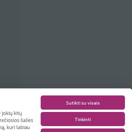
Sutikti su visais
jokių kitų
Tinkinti
rečiosios šalies
Packaging fee
0,00 €
, kuri labiau
Total
0,00 €