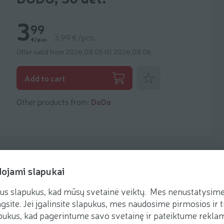
3
99
3,99 €/pcs.
€/pcs.
Offer valid from 2026.08.05 till 2026.08.06
Add to favorites
Add to cart
Other products from:
DoDo
dojami slapukai
us slapukus, kad mūsų svetainė veiktų. Mes nenustatysime 
gsite. Jei įgalinsite slapukus, mes naudosime pirmosios ir t
ukus, kad pagerintume savo svetainę ir pateiktume reklamą