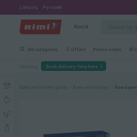
Lietuvių
Русский
Rimi.lt
All categories
🛒 Offers
Promo codes
🎁 
Delivery:
Book delivery time here
Baby and children goods
Baby and kids toys
Board game