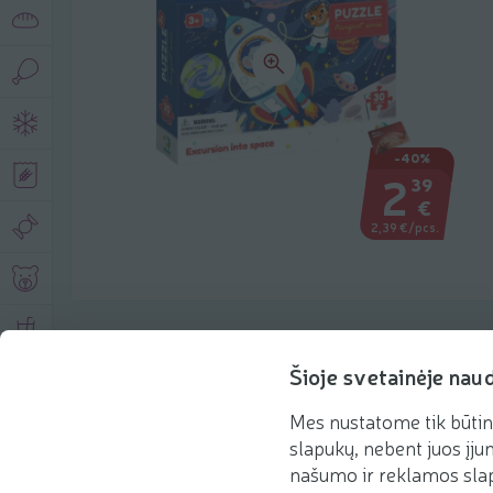
-40%
2
39
€
2,39 €/pcs.
Product description
Šioje svetainėje nau
Mes nustatome tik būtin
Basic information
Recommendations
slapukų, nebent juos įjun
našumo ir reklamos slap