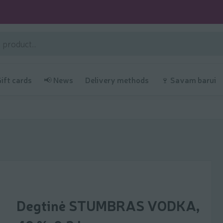
Gift cards
📢 News
Delivery methods
🍷 Savam barui
Degtinė STUMBRAS VODKA,