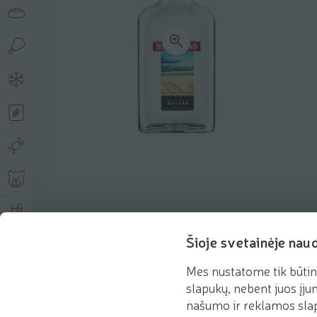
Product description
Šioje svetainėje nau
Mes nustatome tik būtin
Basic information
Recommendations
slapukų, nebent juos įjun
našumo ir reklamos slap