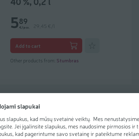
40 %, 0,2 l
5
89
29,45 €/l
€/pcs.
Add to favorites
Add to cart
Other products from:
Stumbras
dojami slapukai
us slapukus, kad mūsų svetainė veiktų. Mes nenustatysime 
Recipes
gsite. Jei įgalinsite slapukus, mes naudosime pirmosios ir t
ukus, kad pagerintume savo svetainę ir pateiktume reklamą