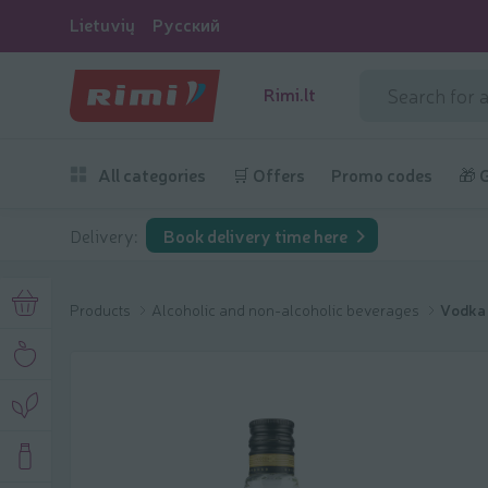
Lietuvių
Русский
Rimi.lt
All categories
🛒 Offers
Promo codes
🎁 
Delivery:
Book delivery time here
Products
Alcoholic and non-alcoholic beverages
Vodka