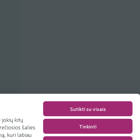
Sutikti su visais
jokių kitų
Tinkinti
rečiosios šalies
Packaging fee
0,00 €
, kuri labiau
Total
0,00 €