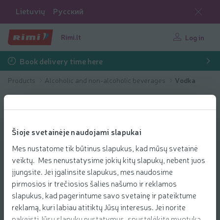
Lietuvių
Русский
Rimi.lt
Log in
Book delivery time here
Products
Alcoholic and non-alcoholic beverages
Vodka
Šioje svetainėje naudojami slapukai
Mes nustatome tik būtinus slapukus, kad mūsų svetainė
veiktų. Mes nenustatysime jokių kitų slapukų, nebent juos
įjungsite. Jei įgalinsite slapukus, mes naudosime
pirmosios ir trečiosios šalies našumo ir reklamos
slapukus, kad pagerintume savo svetainę ir pateiktume
reklamą, kuri labiau atitiktų Jūsų interesus. Jei norite
pakeisti Jūsų slapukų nustatymus, spustelėkite mygtuką