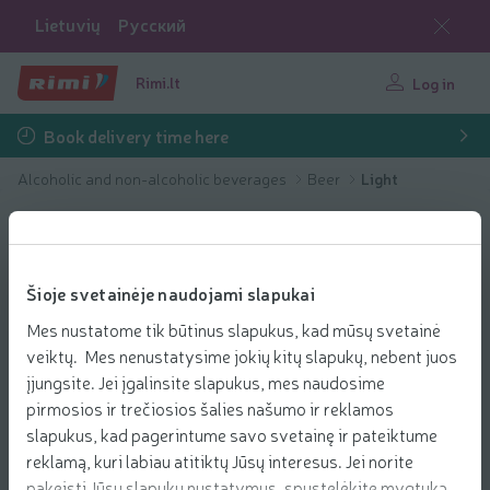
Lietuvių
Русский
Rimi.lt
Log in
Book delivery time here
Alcoholic and non-alcoholic beverages
Beer
Light
Šioje svetainėje naudojami slapukai
Mes nustatome tik būtinus slapukus, kad mūsų svetainė
veiktų. Mes nenustatysime jokių kitų slapukų, nebent juos
įjungsite. Jei įgalinsite slapukus, mes naudosime
pirmosios ir trečiosios šalies našumo ir reklamos
slapukus, kad pagerintume savo svetainę ir pateiktume
reklamą, kuri labiau atitiktų Jūsų interesus. Jei norite
pakeisti Jūsų slapukų nustatymus, spustelėkite mygtuką