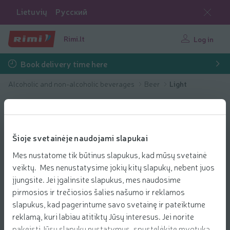
Lietuvių
Русский
Rimi.lt
Log in
Book delivery time here
Alcoholic and non-alcoholic beverages
Beer
Light
Šioje svetainėje naudojami slapukai
Mes nustatome tik būtinus slapukus, kad mūsų svetainė
veiktų. Mes nenustatysime jokių kitų slapukų, nebent juos
įjungsite. Jei įgalinsite slapukus, mes naudosime
pirmosios ir trečiosios šalies našumo ir reklamos
slapukus, kad pagerintume savo svetainę ir pateiktume
reklamą, kuri labiau atitiktų Jūsų interesus. Jei norite
pakeisti Jūsų slapukų nustatymus, spustelėkite mygtuką