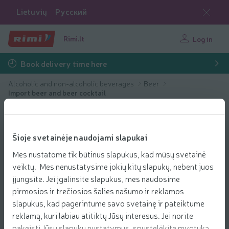
Lietuvių
Русский
Rimi.lt
Log in
Book delivery time here
Alcoholic and non-alcoholic beverages
Beer
Import beer and beer cocktail
Šioje svetainėje naudojami slapukai
Mes nustatome tik būtinus slapukus, kad mūsų svetainė
veiktų. Mes nenustatysime jokių kitų slapukų, nebent juos
įjungsite. Jei įgalinsite slapukus, mes naudosime
pirmosios ir trečiosios šalies našumo ir reklamos
slapukus, kad pagerintume savo svetainę ir pateiktume
reklamą, kuri labiau atitiktų Jūsų interesus. Jei norite
pakeisti Jūsų slapukų nustatymus, spustelėkite mygtuką