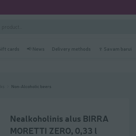
Gift cards
📢 News
Delivery methods
🍷 Savam barui
nks
Non-Alcoholic beers
Nealkoholinis alus BIRRA
MORETTI ZERO, 0,33 l