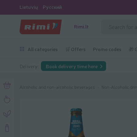
Lietuvių
Русский
Rimi.lt
All categories
🛒 Offers
Promo codes
🎁 
Delivery:
Book delivery time here
Alcoholic and non-alcoholic beverages
Non-Alcoholic dri