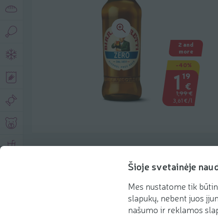
2 and
more
-40%
1
19
€
1,99 €
3,61 €/l
Product description
Šioje svetainėje nau
Mes nustatome tik būtin
Basic information
Recommendations
slapukų, nebent juos įjun
našumo ir reklamos slap