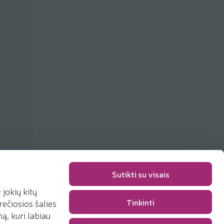
Sutikti su visais
jokių kitų
Tinkinti
rečiosios šalies
Packaging fee
0,00 €
, kuri labiau
Total
0,00 €