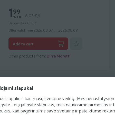
1
99
6,03 €/l
€/pcs.
Deposit fee 0,10 €
Offer valid from 2026.08.07 till 2026.08.09
Add to favorites
Add to cart
Other products from:
Birra Moretti
dojami slapukai
us slapukus, kad mūsų svetainė veiktų. Mes nenustatysime 
Recipes
gsite. Jei įgalinsite slapukus, mes naudosime pirmosios ir t
ukus, kad pagerintume savo svetainę ir pateiktume reklamą