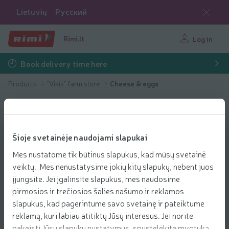
Lietuvių
Русский
Rimi.lt
Log in
Book delivery time here
Products
"Vikis" farm store
Cheese & eggs
Šioje svetainėje naudojami slapukai
Mes nustatome tik būtinus slapukus, kad mūsų svetainė
veiktų. Mes nenustatysime jokių kitų slapukų, nebent juos
įjungsite. Jei įgalinsite slapukus, mes naudosime
pirmosios ir trečiosios šalies našumo ir reklamos
slapukus, kad pagerintume savo svetainę ir pateiktume
reklamą, kuri labiau atitiktų Jūsų interesus. Jei norite
pakeisti Jūsų slapukų nustatymus, spustelėkite mygtuką