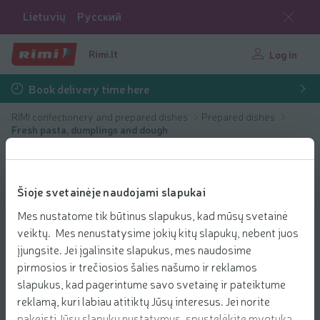
Lietuvių
Русский
Rimi.lt
Log in
Book delivery time here
RIMI confectionery and prepared dishes
Prepared dishes
Fresh pasta, dumplings and dough
Šioje svetainėje naudojami slapukai
Mes nustatome tik būtinus slapukus, kad mūsų svetainė
veiktų. Mes nenustatysime jokių kitų slapukų, nebent juos
įjungsite. Jei įgalinsite slapukus, mes naudosime
pirmosios ir trečiosios šalies našumo ir reklamos
slapukus, kad pagerintume savo svetainę ir pateiktume
reklamą, kuri labiau atitiktų Jūsų interesus. Jei norite
pakeisti Jūsų slapukų nustatymus, spustelėkite mygtuką