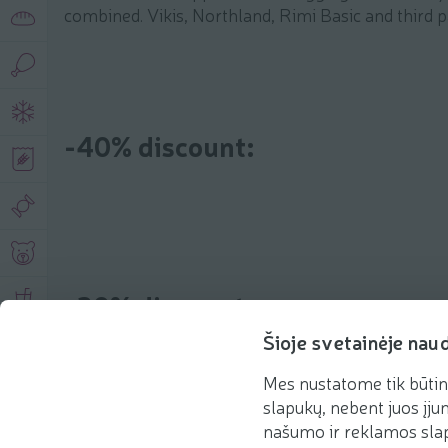
combined. Vikis, Northland, Rimi Basic and third p
-40% discount:
-30% discount:
Šioje svetainėje nau
Mes nustatome tik būtin
slapukų, nebent juos įjun
našumo ir reklamos slap