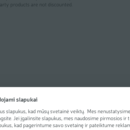
arty products are not discounted.
dojami slapukai
us slapukus, kad mūsų svetainė veiktų. Mes nenustatysime 
gsite. Jei įgalinsite slapukus, mes naudosime pirmosios ir t
ukus, kad pagerintume savo svetainę ir pateiktume reklamą