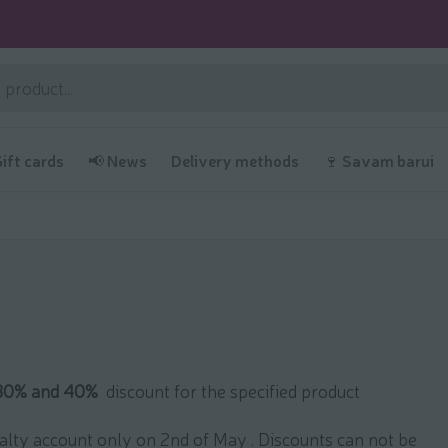
Gift cards
📢 News
Delivery methods
🍷 Savam barui
30% and 40%
discount for the specified product
yalty account only on 2nd of May . Discounts can not be