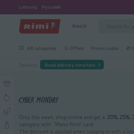
Lietuvių
Русский
Rimi.lt
All categories
🛒 Offers
Promo codes
🎁 
Delivery:
Book delivery time here
CYBER MONDAY
Only this week, shop online and get a
20%, 25%, 
category with "Mano Rimi" card.
The discount is applied when logging in with a lo