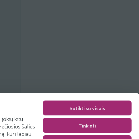
Sutikti su visais
jokių kitų
Tinkinti
rečiosios šalies
Packaging fee
0,00 €
, kuri labiau
Total
0,00 €