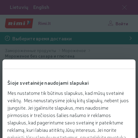
Lietuvių
English
Rimi.lt
Войти
Выберите время доставки
Замороженные продукты
Мороженое
Mороженое без сахара и глютена
Šioje svetainėje naudojami slapukai
Mes nustatome tik būtinus slapukus, kad mūsų svetainė
veiktų. Mes nenustatysime jokių kitų slapukų, nebent juos
įjungsite. Jei įgalinsite slapukus, mes naudosime
pirmosios ir trečiosios šalies našumo ir reklamos
slapukus, kad pagerintume savo svetainę ir pateiktume
reklamą, kuri labiau atitiktų Jūsų interesus. Jei norite
pakeisti Jūsų slapukų nustatymus, spustelėkite mygtuką