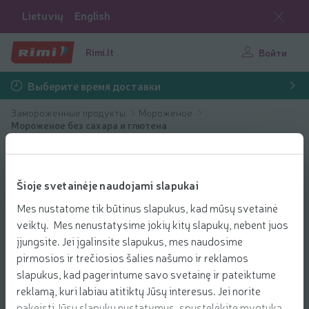
Lietuvių
English
Rimi.lt
Войти
Выберите время доставки
Замороженные продукты
Мороженое
Mороженое без сахара и глютена
Šioje svetainėje naudojami slapukai
Mes nustatome tik būtinus slapukus, kad mūsų svetainė
veiktų. Mes nenustatysime jokių kitų slapukų, nebent juos
įjungsite. Jei įgalinsite slapukus, mes naudosime
pirmosios ir trečiosios šalies našumo ir reklamos
slapukus, kad pagerintume savo svetainę ir pateiktume
reklamą, kuri labiau atitiktų Jūsų interesus. Jei norite
pakeisti Jūsų slapukų nustatymus, spustelėkite mygtuką