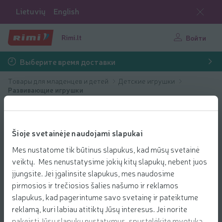
Lietuvių
English
Rimi.lt
Войти
Выберите время доставки
Товары для младенцев и детей
Детские игрушки
Развивающие игрушки
Šioje svetainėje naudojami slapukai
Mes nustatome tik būtinus slapukus, kad mūsų svetainė
veiktų. Mes nenustatysime jokių kitų slapukų, nebent juos
įjungsite. Jei įgalinsite slapukus, mes naudosime
pirmosios ir trečiosios šalies našumo ir reklamos
slapukus, kad pagerintume savo svetainę ir pateiktume
reklamą, kuri labiau atitiktų Jūsų interesus. Jei norite
pakeisti Jūsų slapukų nustatymus, spustelėkite mygtuką