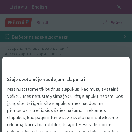
Lietuvių
English
Rimi.lt
Войти
Выберите время доставки
Товары для младенцев и детей
Аксессуары для кормления
Столовые приборы, посуда и нагрудники
Šioje svetainėje naudojami slapukai
Mes nustatome tik būtinus slapukus, kad mūsų svetainė
veiktų. Mes nenustatysime jokių kitų slapukų, nebent juos
įjungsite. Jei įgalinsite slapukus, mes naudosime
pirmosios ir trečiosios šalies našumo ir reklamos
slapukus, kad pagerintume savo svetainę ir pateiktume
reklamą, kuri labiau atitiktų Jūsų interesus. Jei norite
pakeisti Jūsų slapukų nustatymus, spustelėkite mygtuką