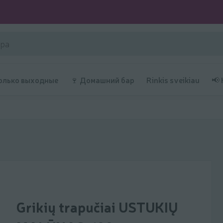
олько выходные
🍷 Домашний бар
Rinkis sveikiau
📢
Grikių trapučiai USTUKIŲ