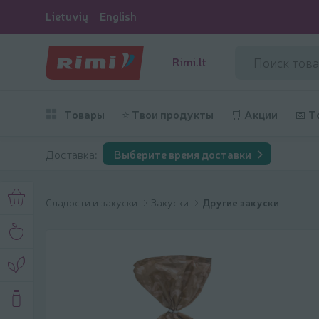
Lietuvių
English
Rimi.lt
Товары
⭐ Твои продукты
🛒 Акции
📅 Т
Доставка:
Выберите время доставки
Сладости и закуски
Закуски
Другие закуски