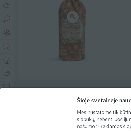
Описание продукта
Šioje svetainėje nau
Mes nustatome tik būtin
Основная информация
Рекомендации
slapukų, nebent juos įjun
našumo ir reklamos slap