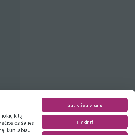
Sutikti su visais
jokių kitų
Упаковка
0,00 €
Tinkinti
rečiosios šalies
Сумма
0,00 €
, kuri labiau