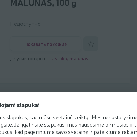
MALŪNAS, 100 g
Недоступно
Добавить к фаворитам
Показать похожие
Другие товары от:
Ustukių malūnas
dojami slapukai
us slapukus, kad mūsų svetainė veiktų. Mes nenustatysime 
Рецепты
gsite. Jei įgalinsite slapukus, mes naudosime pirmosios ir t
ukus, kad pagerintume savo svetainę ir pateiktume reklamą