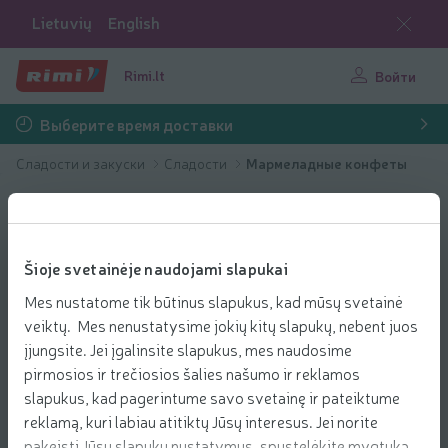
Lietuvių
English
Rimi.lt
Войти
Выберите время доставки
Сладости и закуски
Сладости
Mармеладные конфеты
Šioje svetainėje naudojami slapukai
Mes nustatome tik būtinus slapukus, kad mūsų svetainė
veiktų. Mes nenustatysime jokių kitų slapukų, nebent juos
įjungsite. Jei įgalinsite slapukus, mes naudosime
pirmosios ir trečiosios šalies našumo ir reklamos
slapukus, kad pagerintume savo svetainę ir pateiktume
reklamą, kuri labiau atitiktų Jūsų interesus. Jei norite
pakeisti Jūsų slapukų nustatymus, spustelėkite mygtuką