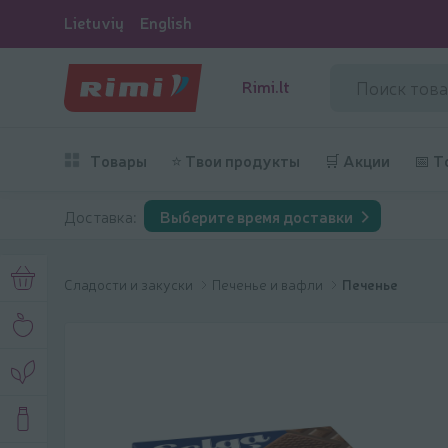
Lietuvių
English
Rimi.lt
Товары
⭐ Твои продукты
🛒 Акции
📅 Т
Доставка:
Выберите время доставки
Сладости и закуски
Печенье и вафли
Печенье