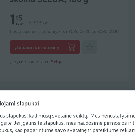
1
15
6,39 €/кг
€/шт.
Предложение в действует от 2026.07.28 до 2026.08.10
Добавить к фаворитам
Добавить в корзину
Другие товары от:
Selga
dojami slapukai
us slapukus, kad mūsų svetainė veiktų. Mes nenustatysime 
Рецепты
gsite. Jei įgalinsite slapukus, mes naudosime pirmosios ir t
ukus, kad pagerintume savo svetainę ir pateiktume reklamą