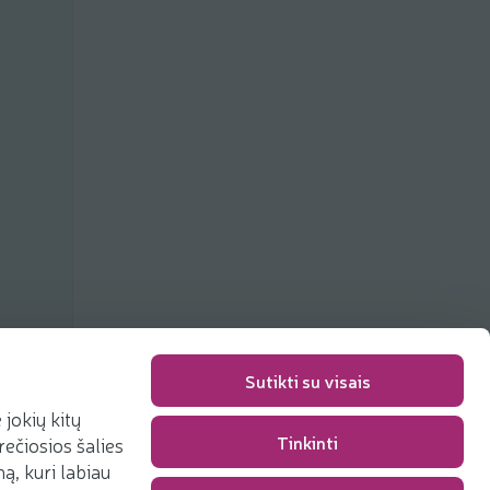
Sutikti su visais
jokių kitų
Упаковка
0,00 €
Tinkinti
rečiosios šalies
Сумма
0,00 €
, kuri labiau