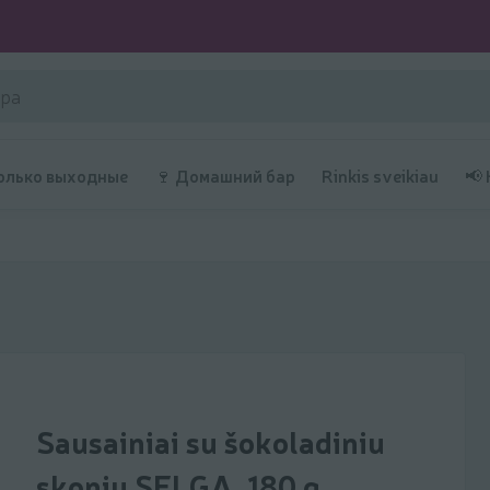
олько выходные
🍷 Домашний бар
Rinkis sveikiau
📢
Sausainiai su šokoladiniu
skoniu SELGA, 180 g