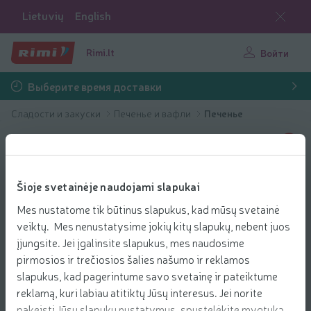
Lietuvių
English
Rimi.lt
Войти
Выберите время доставки
Сладости и закуски
Печенье и вафли
Печенье
Šioje svetainėje naudojami slapukai
Mes nustatome tik būtinus slapukus, kad mūsų svetainė
veiktų. Mes nenustatysime jokių kitų slapukų, nebent juos
įjungsite. Jei įgalinsite slapukus, mes naudosime
pirmosios ir trečiosios šalies našumo ir reklamos
slapukus, kad pagerintume savo svetainę ir pateiktume
reklamą, kuri labiau atitiktų Jūsų interesus. Jei norite
pakeisti Jūsų slapukų nustatymus, spustelėkite mygtuką