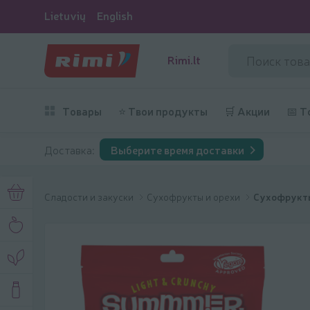
Lietuvių
English
Rimi.lt
Товары
⭐ Твои продукты
🛒 Акции
📅 Т
Доставка:
Выберите время доставки
Сладости и закуски
Сухофрукты и орехи
Сухофрукты