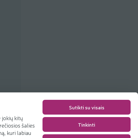
Sutikti su visais
jokių kitų
Упаковка
0,00 €
Tinkinti
rečiosios šalies
Сумма
0,00 €
, kuri labiau