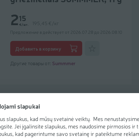
2
15
195,45 €/кг
€/шт.
Предложение в действует от 2026.07.28 до 2026.08.10
Добавить к фаворитам
Добавить в корзину
Другие товары от:
Summmer
dojami slapukai
us slapukus, kad mūsų svetainė veiktų. Mes nenustatysime 
Рецепты
gsite. Jei įgalinsite slapukus, mes naudosime pirmosios ir t
ukus, kad pagerintume savo svetainę ir pateiktume reklamą