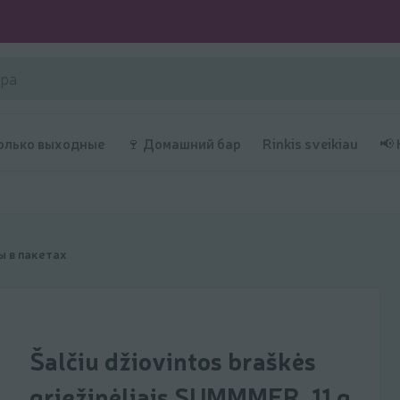
олько выходные
🍷 Домашний бар
Rinkis sveikiau
📢
 в пакетах
Šalčiu džiovintos braškės
griežinėliais SUMMMER, 11 g