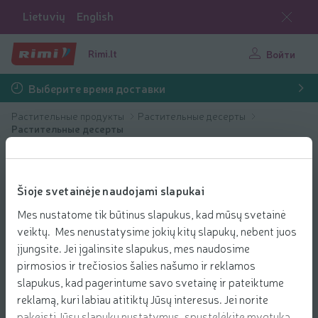
Lietuvių
English
Rimi.lt
Войти
Выберите время доставки
Растительные продукты
Растительные десерты
Растительные десерты
Šioje svetainėje naudojami slapukai
Mes nustatome tik būtinus slapukus, kad mūsų svetainė
veiktų. Mes nenustatysime jokių kitų slapukų, nebent juos
įjungsite. Jei įgalinsite slapukus, mes naudosime
pirmosios ir trečiosios šalies našumo ir reklamos
slapukus, kad pagerintume savo svetainę ir pateiktume
reklamą, kuri labiau atitiktų Jūsų interesus. Jei norite
pakeisti Jūsų slapukų nustatymus, spustelėkite mygtuką