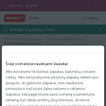
Lietuvių
English
Rimi.lt
Войти
Выберите время доставки
Растительные продукты
Растительные десерты
Растительные десерты
Šioje svetainėje naudojami slapukai
Mes nustatome tik būtinus slapukus, kad mūsų svetainė
veiktų. Mes nenustatysime jokių kitų slapukų, nebent juos
įjungsite. Jei įgalinsite slapukus, mes naudosime
pirmosios ir trečiosios šalies našumo ir reklamos
slapukus, kad pagerintume savo svetainę ir pateiktume
reklamą, kuri labiau atitiktų Jūsų interesus. Jei norite
pakeisti Jūsų slapukų nustatymus, spustelėkite mygtuką