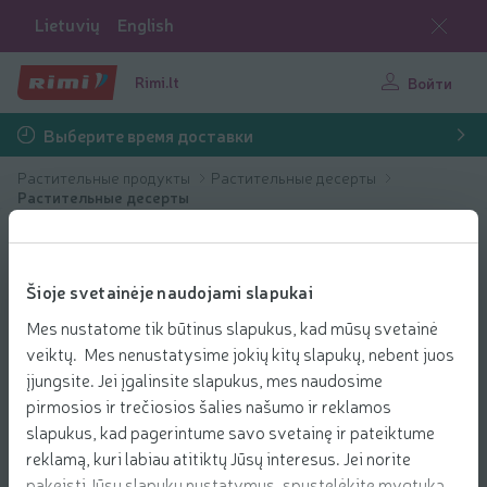
Lietuvių
English
Rimi.lt
Войти
Выберите время доставки
Растительные продукты
Растительные десерты
Растительные десерты
Šioje svetainėje naudojami slapukai
Mes nustatome tik būtinus slapukus, kad mūsų svetainė
veiktų. Mes nenustatysime jokių kitų slapukų, nebent juos
įjungsite. Jei įgalinsite slapukus, mes naudosime
pirmosios ir trečiosios šalies našumo ir reklamos
slapukus, kad pagerintume savo svetainę ir pateiktume
reklamą, kuri labiau atitiktų Jūsų interesus. Jei norite
pakeisti Jūsų slapukų nustatymus, spustelėkite mygtuką