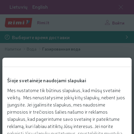
Lietuvių
English
Rimi.lt
Войти
Выберите время доставки
Напитки
Вода
Газированная вода
Šioje svetainėje naudojami slapukai
Mes nustatome tik būtinus slapukus, kad mūsų svetainė
veiktų. Mes nenustatysime jokių kitų slapukų, nebent juos
įjungsite. Jei įgalinsite slapukus, mes naudosime
pirmosios ir trečiosios šalies našumo ir reklamos
slapukus, kad pagerintume savo svetainę ir pateiktume
reklamą, kuri labiau atitiktų Jūsų interesus. Jei norite
pakeisti Jūsų slapukų nustatymus, spustelėkite mygtuką