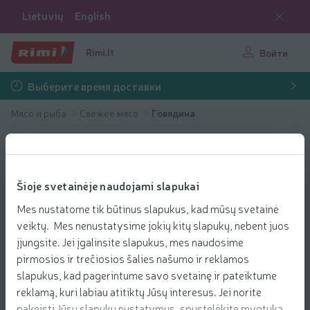
Lietuvių
English
Rimi.lt
Войти
Выберите время доставки
Мясо и рыба
Свежее мясо
Говядина
Šioje svetainėje naudojami slapukai
Mes nustatome tik būtinus slapukus, kad mūsų svetainė
veiktų. Mes nenustatysime jokių kitų slapukų, nebent juos
įjungsite. Jei įgalinsite slapukus, mes naudosime
pirmosios ir trečiosios šalies našumo ir reklamos
slapukus, kad pagerintume savo svetainę ir pateiktume
reklamą, kuri labiau atitiktų Jūsų interesus. Jei norite
pakeisti Jūsų slapukų nustatymus, spustelėkite mygtuką