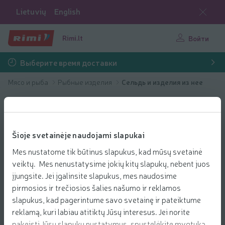
Lietuvių
English
Rimi.lt
Войти
Выберите время доставки
Мясо и рыба
Рыбные изделия
Сельдь и изделия из нее
Šioje svetainėje naudojami slapukai
Mes nustatome tik būtinus slapukus, kad mūsų svetainė
veiktų. Mes nenustatysime jokių kitų slapukų, nebent juos
įjungsite. Jei įgalinsite slapukus, mes naudosime
pirmosios ir trečiosios šalies našumo ir reklamos
slapukus, kad pagerintume savo svetainę ir pateiktume
reklamą, kuri labiau atitiktų Jūsų interesus. Jei norite
pakeisti Jūsų slapukų nustatymus, spustelėkite mygtuką