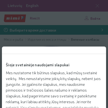
Lietuvių
English
Rimi.lt
Войти
Выберите время доставки
Мясо и рыба
Изделия из мяса и птицы
Вяленые колбасы
Šioje svetainėje naudojami slapukai
Mes nustatome tik būtinus slapukus, kad mūsų svetainė
veiktų. Mes nenustatysime jokių kitų slapukų, nebent juos
įjungsite. Jei įgalinsite slapukus, mes naudosime
pirmosios ir trečiosios šalies našumo ir reklamos
slapukus, kad pagerintume savo svetainę ir pateiktume
reklamą, kuri labiau atitiktų Jūsų interesus. Jei norite
pakeisti Jūsų slapukų nustatymus, spustelėkite mygtuką