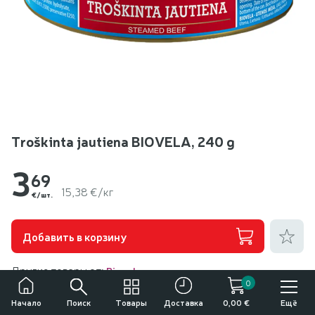
Troškinta jautiena BIOVELA, 240 g
3
69
15,38 €/кг
€/шт.
Добавить
Добавить в корзину
Другие товары от:
Biovela
0
Поиск
Товары
Ещё
Начало
Доставка
0,00 €
Описание продукта