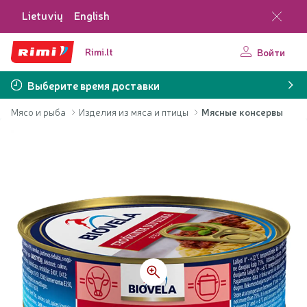
Lietuvių
English
Rimi.lt
Войти
Выберите время доставки
Мясо и рыба
Изделия из мяса и птицы
Мясные консервы