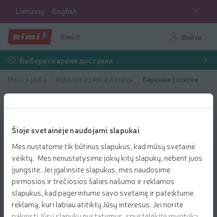
Lietuvių
English
Rimi.lt
Войти
Выберите время доставки
Мясо и рыба
Изделия из мяса и птицы
Вареные сосиски
Šioje svetainėje naudojami slapukai
Mes nustatome tik būtinus slapukus, kad mūsų svetainė
veiktų. Mes nenustatysime jokių kitų slapukų, nebent juos
įjungsite. Jei įgalinsite slapukus, mes naudosime
pirmosios ir trečiosios šalies našumo ir reklamos
slapukus, kad pagerintume savo svetainę ir pateiktume
reklamą, kuri labiau atitiktų Jūsų interesus. Jei norite
pakeisti Jūsų slapukų nustatymus, spustelėkite mygtuką