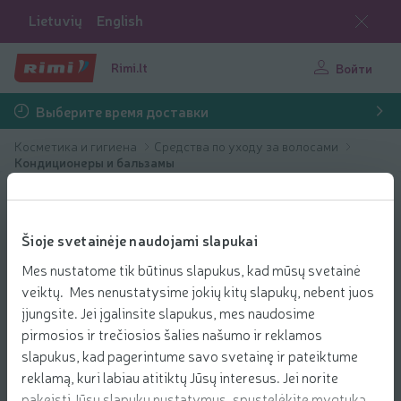
Lietuvių
English
Rimi.lt
Войти
Выберите время доставки
Косметика и гигиена
Средства по уходу за волосами
Кондиционеры и бальзамы
Šioje svetainėje naudojami slapukai
Mes nustatome tik būtinus slapukus, kad mūsų svetainė
veiktų. Mes nenustatysime jokių kitų slapukų, nebent juos
įjungsite. Jei įgalinsite slapukus, mes naudosime
pirmosios ir trečiosios šalies našumo ir reklamos
slapukus, kad pagerintume savo svetainę ir pateiktume
reklamą, kuri labiau atitiktų Jūsų interesus. Jei norite
pakeisti Jūsų slapukų nustatymus, spustelėkite mygtuką