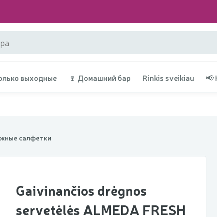
олько выходные
🍷 Домашний бар
Rinkis sveikiau
📢
жные салфетки
Gaivinančios drėgnos
servetėlės ALMEDA FRESH