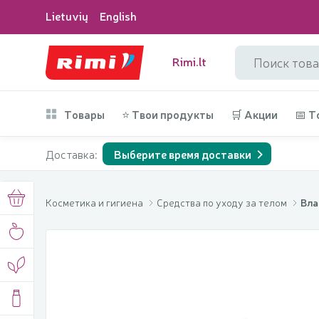
Lietuvių
English
Rimi.lt
Товары
⭐ Твои продукты
🛒 Акции
📅 Т
Доставка:
Выберите время доставки
Косметика и гигиена
Средства по уходу за телом
Вла