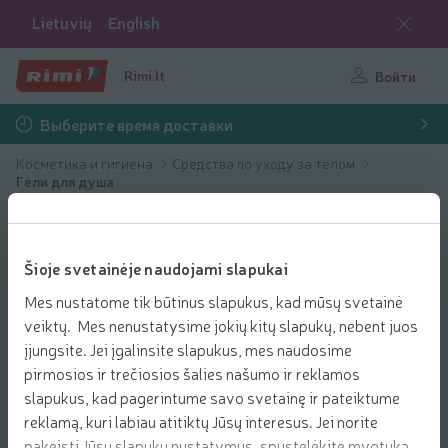
Lietuvių
English
Rimi.lt
Войти
Выберите время доставки
Косметика и гигиена
Средства по уходу за телом
Гели для душа
Šioje svetainėje naudojami slapukai
Mes nustatome tik būtinus slapukus, kad mūsų svetainė
veiktų. Mes nenustatysime jokių kitų slapukų, nebent juos
įjungsite. Jei įgalinsite slapukus, mes naudosime
pirmosios ir trečiosios šalies našumo ir reklamos
slapukus, kad pagerintume savo svetainę ir pateiktume
reklamą, kuri labiau atitiktų Jūsų interesus. Jei norite
pakeisti Jūsų slapukų nustatymus, spustelėkite mygtuką