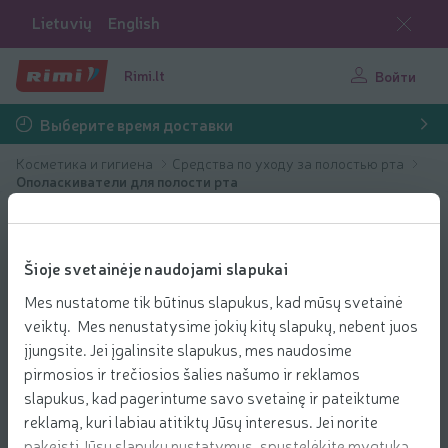
Lietuvių
English
Rimi.lt
Войти
Выберите время доставки
Косметика и гигиена
Средства по уходу за полостью рта
Ополаскиватели для полости рта
Šioje svetainėje naudojami slapukai
Mes nustatome tik būtinus slapukus, kad mūsų svetainė
veiktų. Mes nenustatysime jokių kitų slapukų, nebent juos
įjungsite. Jei įgalinsite slapukus, mes naudosime
pirmosios ir trečiosios šalies našumo ir reklamos
slapukus, kad pagerintume savo svetainę ir pateiktume
reklamą, kuri labiau atitiktų Jūsų interesus. Jei norite
pakeisti Jūsų slapukų nustatymus, spustelėkite mygtuką