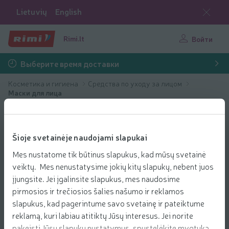
Lietuvių
English
Rimi.lt
Войти
Выберите время доставки
Косметика и гигиена
Средства по уходу за лицом
Маски для лица
Šioje svetainėje naudojami slapukai
Mes nustatome tik būtinus slapukus, kad mūsų svetainė
veiktų. Mes nenustatysime jokių kitų slapukų, nebent juos
įjungsite. Jei įgalinsite slapukus, mes naudosime
pirmosios ir trečiosios šalies našumo ir reklamos
slapukus, kad pagerintume savo svetainę ir pateiktume
reklamą, kuri labiau atitiktų Jūsų interesus. Jei norite
pakeisti Jūsų slapukų nustatymus, spustelėkite mygtuką