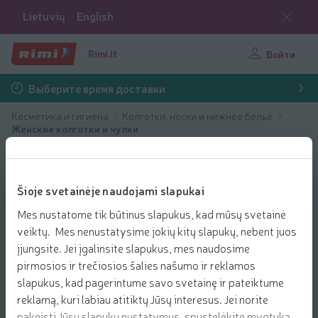
Lietuvių
English
Rimi.lt
Войти
Выберите время доставки
Косметика и гигиена
Колготки, носки и нижнее бельё
Женские колготки и чулки
Šioje svetainėje naudojami slapukai
Mes nustatome tik būtinus slapukus, kad mūsų svetainė
veiktų. Mes nenustatysime jokių kitų slapukų, nebent juos
įjungsite. Jei įgalinsite slapukus, mes naudosime
pirmosios ir trečiosios šalies našumo ir reklamos
slapukus, kad pagerintume savo svetainę ir pateiktume
reklamą, kuri labiau atitiktų Jūsų interesus. Jei norite
pakeisti Jūsų slapukų nustatymus, spustelėkite mygtuką