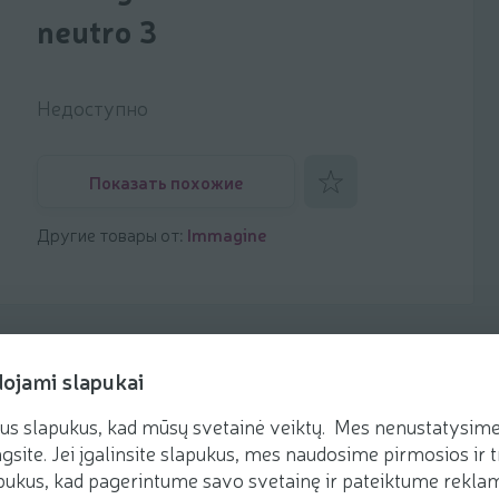
neutro 3
Недоступно
Добавить к фаворитам
Показать похожие
Другие товары от:
Immagine
dojami slapukai
us slapukus, kad mūsų svetainė veiktų. Mes nenustatysime 
gsite. Jei įgalinsite slapukus, mes naudosime pirmosios ir t
ukus, kad pagerintume savo svetainę ir pateiktume reklamą