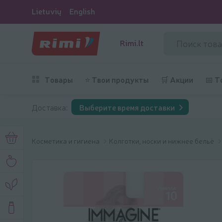
Lietuvių
English
Rimi.lt
Товары
⭐ Твои продукты
🛒 Акции
📅 Т
Доставка:
Выберите время доставки
Косметика и гигиена
Колготки, носки и нижнее бельё