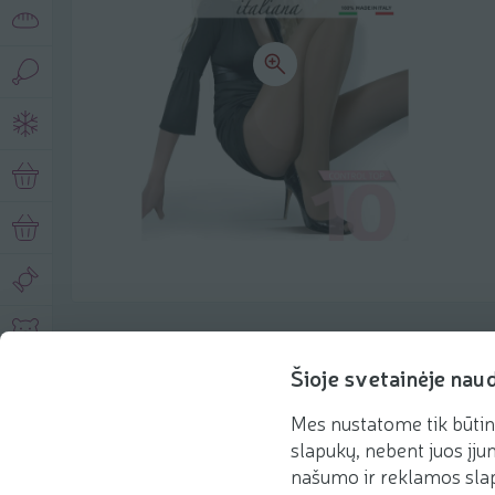
Описание продукта
Šioje svetainėje nau
Mes nustatome tik būtin
Основная информация
Рекомендации
slapukų, nebent juos įjun
našumo ir reklamos slap