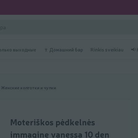
олько выходные
🍷 Домашний бар
Rinkis sveikiau
📢
Женские колготки и чулки
Moteriškos pėdkelnės
immagine vanessa 10 den