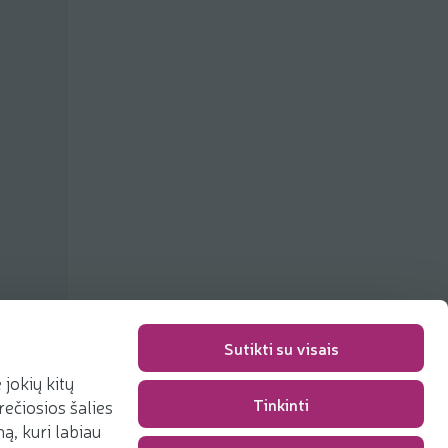
Sutikti su visais
jokių kitų
Упаковка
0,00 €
Tinkinti
rečiosios šalies
Сумма
0,00 €
, kuri labiau