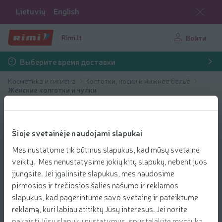
Lietuvių
English
Rimi.lt
Войти
Выберите время доставки
Косметика и гигиена
Колготки, носки и нижнее бельё
Женские колготки и чулки
Šioje svetainėje naudojami slapukai
Mes nustatome tik būtinus slapukus, kad mūsų svetainė
veiktų. Mes nenustatysime jokių kitų slapukų, nebent juos
įjungsite. Jei įgalinsite slapukus, mes naudosime
pirmosios ir trečiosios šalies našumo ir reklamos
slapukus, kad pagerintume savo svetainę ir pateiktume
reklamą, kuri labiau atitiktų Jūsų interesus. Jei norite
pakeisti Jūsų slapukų nustatymus, spustelėkite mygtuką