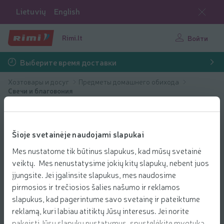
Lietuvių
English
Rimi.lt
Войти
Выберите время доставки
Хозтовары и досуг
Предметы домашнего обихода
Свечи и благовония
Šioje svetainėje naudojami slapukai
Mes nustatome tik būtinus slapukus, kad mūsų svetainė
veiktų. Mes nenustatysime jokių kitų slapukų, nebent juos
įjungsite. Jei įgalinsite slapukus, mes naudosime
pirmosios ir trečiosios šalies našumo ir reklamos
slapukus, kad pagerintume savo svetainę ir pateiktume
reklamą, kuri labiau atitiktų Jūsų interesus. Jei norite
pakeisti Jūsų slapukų nustatymus, spustelėkite mygtuką