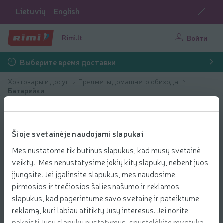
Lietuvių
English
Rimi.lt
Войти
Выберите время доставки
Хозтовары и досуг
Предметы домашнего обихода
Батарейки
Šioje svetainėje naudojami slapukai
Mes nustatome tik būtinus slapukus, kad mūsų svetainė
veiktų. Mes nenustatysime jokių kitų slapukų, nebent juos
įjungsite. Jei įgalinsite slapukus, mes naudosime
pirmosios ir trečiosios šalies našumo ir reklamos
slapukus, kad pagerintume savo svetainę ir pateiktume
reklamą, kuri labiau atitiktų Jūsų interesus. Jei norite
pakeisti Jūsų slapukų nustatymus, spustelėkite mygtuką