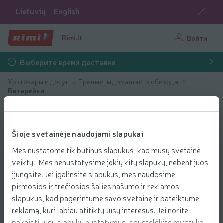
Lietuvių
English
Rimi.lt
Войти
Выберите время доставки
Хозтовары и досуг
Предметы домашнего обихода
Батарейки
Šioje svetainėje naudojami slapukai
Mes nustatome tik būtinus slapukus, kad mūsų svetainė
veiktų. Mes nenustatysime jokių kitų slapukų, nebent juos
įjungsite. Jei įgalinsite slapukus, mes naudosime
pirmosios ir trečiosios šalies našumo ir reklamos
slapukus, kad pagerintume savo svetainę ir pateiktume
reklamą, kuri labiau atitiktų Jūsų interesus. Jei norite
pakeisti Jūsų slapukų nustatymus, spustelėkite mygtuką