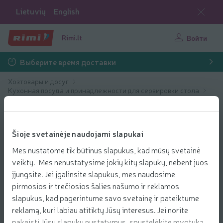
Lietuvių
English
Rimi.lt
Войти
Выберите время доставки
Хозтовары и досуг
Кухонная посуда и принадлежности для сервировки стола
Сервировочная посуда и инструменты
Šioje svetainėje naudojami slapukai
Mes nustatome tik būtinus slapukus, kad mūsų svetainė
veiktų. Mes nenustatysime jokių kitų slapukų, nebent juos
įjungsite. Jei įgalinsite slapukus, mes naudosime
pirmosios ir trečiosios šalies našumo ir reklamos
slapukus, kad pagerintume savo svetainę ir pateiktume
reklamą, kuri labiau atitiktų Jūsų interesus. Jei norite
pakeisti Jūsų slapukų nustatymus, spustelėkite mygtuką