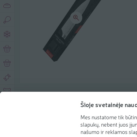
Описание продукта
Šioje svetainėje nau
Mes nustatome tik būtin
Основная информация
Рекомендации
slapukų, nebent juos įjun
našumo ir reklamos slap