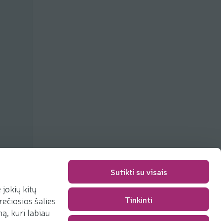
Sutikti su visais
jokių kitų
Упаковка
0,00 €
Tinkinti
rečiosios šalies
Сумма
0,00 €
, kuri labiau