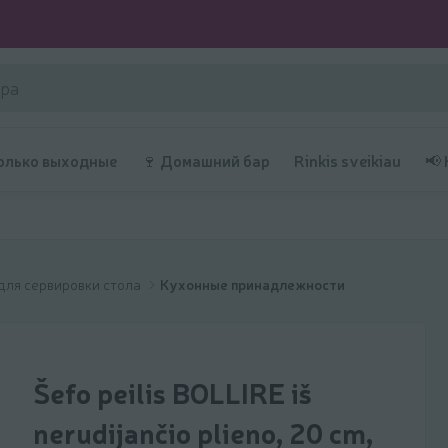
олько выходные
🍷 Домашний бар
Rinkis sveikiau
📢
для сервировки стола
Kухонные принадлежности
Šefo peilis BOLLIRE iš
nerudijančio plieno, 20 cm,