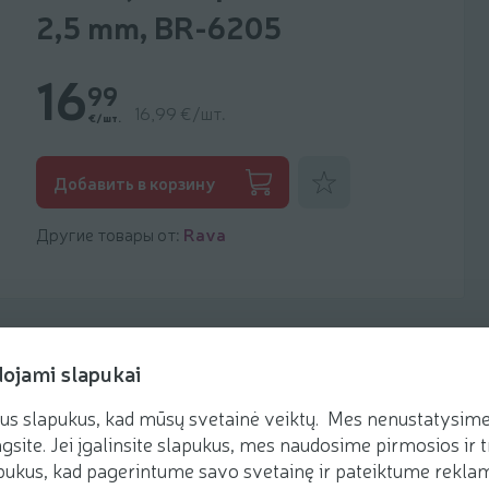
2,5 mm, BR-6205
16
99
16,99 €/шт.
€/шт.
Добавить к фаворитам
Добавить в корзину
Другие товары от:
Rava
dojami slapukai
us slapukus, kad mūsų svetainė veiktų. Mes nenustatysime 
gsite. Jei įgalinsite slapukus, mes naudosime pirmosios ir t
ukus, kad pagerintume savo svetainę ir pateiktume reklamą