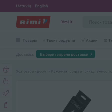
Lietuvių
English
Rimi.lt
Товары
⭐ Твои продукты
🛒 Акции
📅 Т
Доставка:
Выберите время доставки
Хозтовары и досуг
Кухонная посуда и принадлежности 