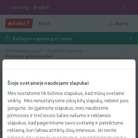
Lietuvių
English
Rimi.lt
Войти
Выберите время доставки
Хозтовары и досуг
Книги и журналы
Журналы для взрослых
Šioje svetainėje naudojami slapukai
Mes nustatome tik būtinus slapukus, kad mūsų svetainė
veiktų. Mes nenustatysime jokių kitų slapukų, nebent juos
įjungsite. Jei įgalinsite slapukus, mes naudosime
pirmosios ir trečiosios šalies našumo ir reklamos
slapukus, kad pagerintume savo svetainę ir pateiktume
reklamą, kuri labiau atitiktų Jūsų interesus. Jei norite
pakeisti Jūsų slapukų nustatymus, spustelėkite mygtuką