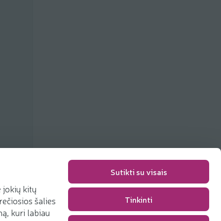
Sutikti su visais
jokių kitų
Упаковка
0,00 €
Tinkinti
rečiosios šalies
Сумма
0,00 €
, kuri labiau