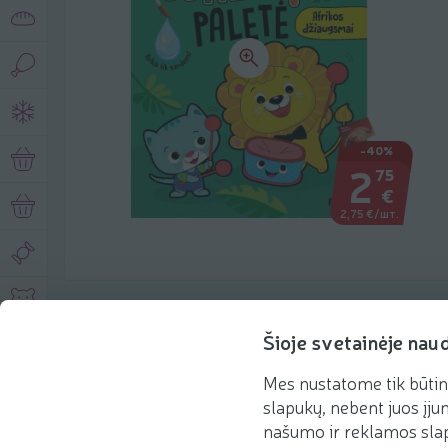
-40%
2
75
€
2,75 €/шт.
Описание продукта
Šioje svetainėje nau
Mes nustatome tik būtin
slapukų, nebent juos įjun
Основная информация
Рекомендации
našumo ir reklamos slap