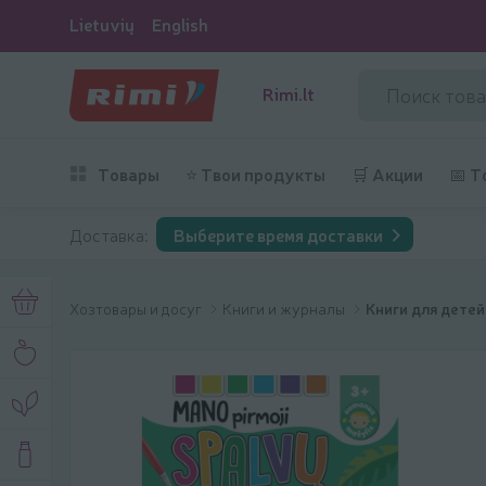
Lietuvių
English
Rimi.lt
Товары
⭐ Твои продукты
🛒 Акции
📅 Т
Доставка:
Выберите время доставки
Хозтовары и досуг
Книги и журналы
Книги для детей