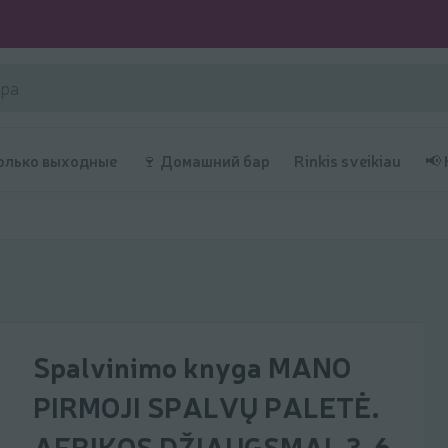
олько выходные
🍷 Домашний бар
Rinkis sveikiau
📢
Spalvinimo knyga MANO
PIRMOJI SPALVŲ PALETĖ.
AFRIKOS DŽIAUGSMAI, 3-6