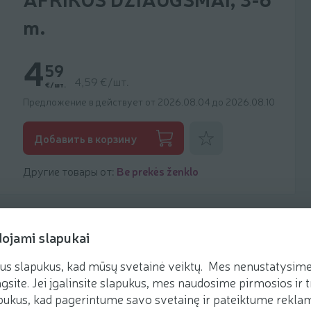
m.
4
59
4,59 €/шт.
€/шт.
Предложение в действует от 2026.08.04 до 2026.08.10
Добавить к фаворитам
Добавить в корзину
Другие товары от:
Be prekės ženklo
dojami slapukai
us slapukus, kad mūsų svetainė veiktų. Mes nenustatysime 
gsite. Jei įgalinsite slapukus, mes naudosime pirmosios ir t
ukus, kad pagerintume savo svetainę ir pateiktume reklamą