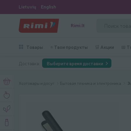
Lietuvių
English
Rimi.lt
Товары
⭐ Твои продукты
🛒 Акции
📅 Т
Доставка:
Выберите время доставки
Хозтовары и досуг
Бытовая техника и электроника
Э