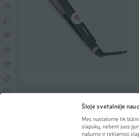
Описание продукта
Šioje svetainėje nau
Mes nustatome tik būtin
Основная информация
Рекомендации
slapukų, nebent juos įjun
našumo ir reklamos slap