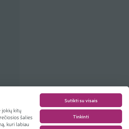
Sutikti su visais
jokių kitų
Упаковка
0,00 €
Tinkinti
rečiosios šalies
Сумма
0,00 €
, kuri labiau