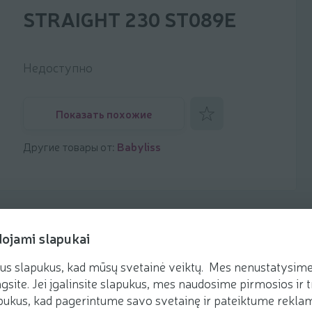
STRAIGHT 230 ST089E
Недоступно
Добавить к фаворитам
Показать похожие
Другие товары от:
Babyliss
dojami slapukai
us slapukus, kad mūsų svetainė veiktų. Mes nenustatysime 
gsite. Jei įgalinsite slapukus, mes naudosime pirmosios ir t
ukus, kad pagerintume savo svetainę ir pateiktume reklamą