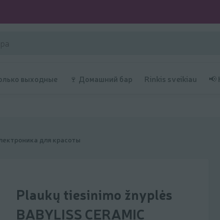
олько выходные
🍷 Домашний бар
Rinkis sveikiau
📢
лектроника для красоты
Plaukų tiesinimo žnyplės
BABYLISS CERAMIC